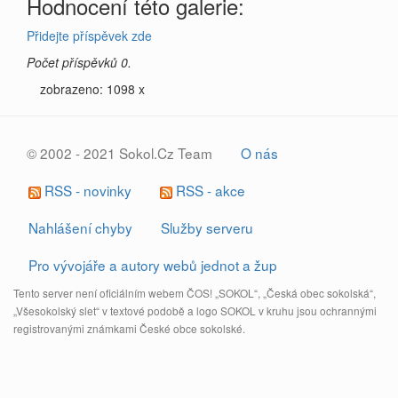
Hodnocení této galerie:
Přidejte příspěvek zde
Počet příspěvků 0.
zobrazeno: 1098 x
© 2002 - 2021 Sokol.Cz Team
O nás
RSS - novinky
RSS - akce
Nahlášení chyby
Služby serveru
Pro vývojáře a autory webů jednot a žup
Tento server není oficiálním webem ČOS! „SOKOL“, „Česká obec sokolská“,
„Všesokolský slet“ v textové podobě a logo SOKOL v kruhu jsou ochrannými
registrovanými známkami České obce sokolské.