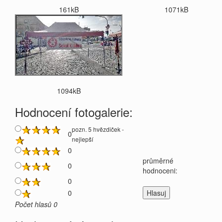
161kB
1071kB
1094kB
Hodnocení fotogalerie:
pozn. 5 hvězdiček -
0
nejlepší
0
průměrné
0
hodnoceni:
0
0
Počet hlasů 0