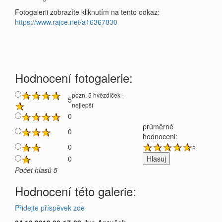
Fotogalerii zobrazíte kliknutím na tento odkaz:
https://www.rajce.net/a16367830
Hodnocení fotogalerie:
pozn. 5 hvězdiček -
5
nejlepší
0
průměrné
0
hodnoceni:
0
5
0
Počet hlasů 5
Hodnocení této galerie:
Přidejte příspěvek zde