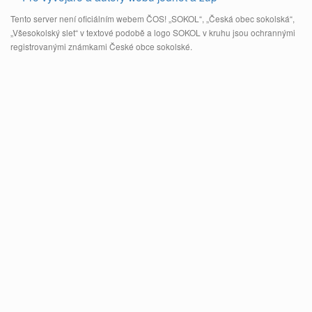
Tento server není oficiálním webem ČOS! „SOKOL“, „Česká obec sokolská“,
„Všesokolský slet“ v textové podobě a logo SOKOL v kruhu jsou ochrannými
registrovanými známkami České obce sokolské.