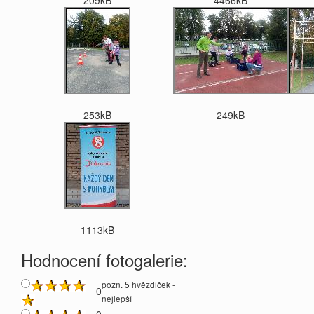
209kB
4466kB
253kB
249kB
1113kB
Hodnocení fotogalerie:
pozn. 5 hvězdiček -
0
nejlepší