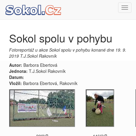
Toggl
navig
Sokol spolu v pohybu
Fotoreportáž u akce Sokol spolu v pohybu konané dne 19. 9.
2019 T.J.Sokol Rakovník
Autor:
Barbora Ebertová
Jednota:
T.J.Sokol Rakovník
Datum:
Vložil:
Barbora Ebertová, Rakovník