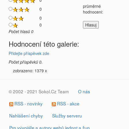
0
průměrné
0
hodnoceni:
0
0
Počet hlasů 0
Hodnocení této galerie:
Přidejte příspěvek zde
Počet příspěvků 0.
zobrazeno: 1379 x
© 2002 - 2021 Sokol.Cz Team
O nás
RSS - novinky
RSS - akce
Nahlášení chyby
Služby serveru
Pro vývojáře a autory webů jednot a žup