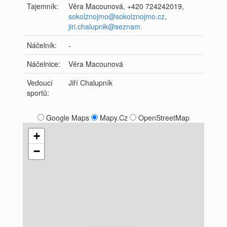
Tajemník:
Věra Macounová, +420 724242019,
sokolznojmo@sokolznojmo.cz
,
jiri.chalupnik@seznam.
Náčelník:
-
Náčelnice:
Věra Macounová
Vedoucí
Jiří Chalupník
sportů:
Google Maps
Mapy.Cz
OpenStreetMap
+
−