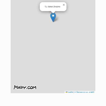
×
T.J. Sokol Znojmo
Leaflet
|
© Seznam.cz a.s. a další