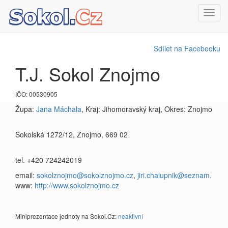
Toggl
navig
Sdílet na Facebooku
T.J. Sokol Znojmo
IČO: 00530905
Župa:
Jana Máchala
, Kraj: Jihomoravský kraj, Okres: Znojmo
Sokolská 1272/12, Znojmo, 669 02
tel. +420 724242019
email:
sokolznojmo@sokolznojmo.cz
,
jiri.chalupnik@seznam.
www:
http://www.sokolznojmo.cz
Miniprezentace jednoty na Sokol.Cz:
neaktivní