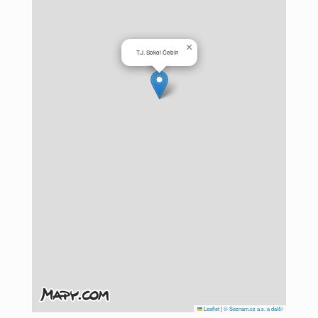
×
T.J. Sokol Čebín
Leaflet
|
© Seznam.cz a.s. a další