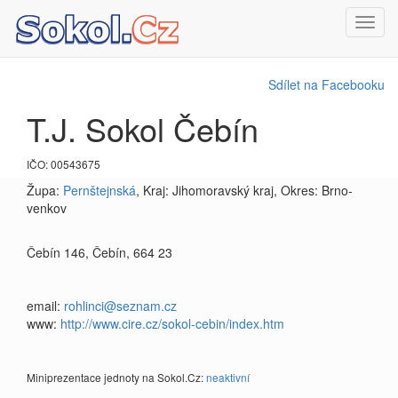
Toggl
navig
Sdílet na Facebooku
T.J. Sokol Čebín
IČO: 00543675
Župa:
Pernštejnská
, Kraj: Jihomoravský kraj, Okres: Brno-
venkov
Čebín 146, Čebín, 664 23
email:
rohlinci@seznam.cz
www:
http://www.cire.cz/sokol-cebin/index.htm
Miniprezentace jednoty na Sokol.Cz:
neaktivní