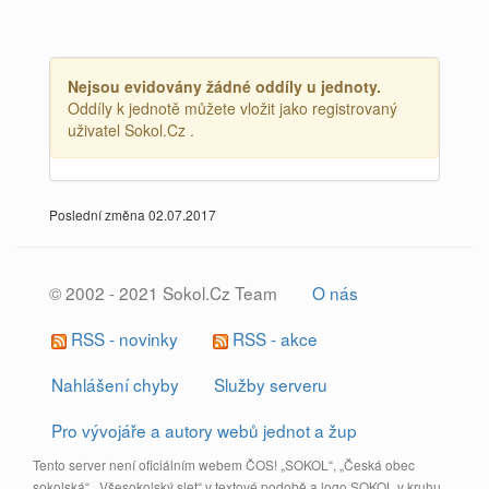
Nejsou evidovány žádné oddíly u jednoty.
Oddíly k jednotě můžete vložit jako registrovaný
uživatel Sokol.Cz .
Poslední změna 02.07.2017
© 2002 - 2021 Sokol.Cz Team
O nás
RSS - novinky
RSS - akce
Nahlášení chyby
Služby serveru
Pro vývojáře a autory webů jednot a žup
Tento server není oficiálním webem ČOS! „SOKOL“, „Česká obec
sokolská“, „Všesokolský slet“ v textové podobě a logo SOKOL v kruhu