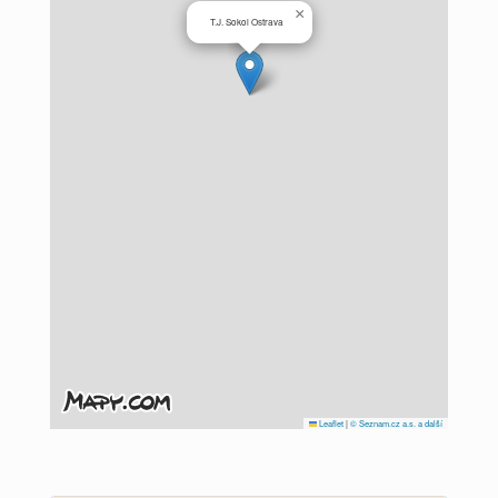
×
T.J. Sokol Ostrava
Leaflet
|
© Seznam.cz a.s. a další