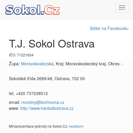
Toggl
navig
Sdílet na Facebooku
T.J. Sokol Ostrava
IČO: 71221654
Župa:
Moravskoslezská
, Kraj: Moravskoslezský kraj, Okres: -
Sokolská třída 2689/48, Ostrava, 702 00
tel. +420 737238512
email:
novotny@technoma.cz
www:
http://www.hanballostrava.cz
Miniprezentace jednoty na Sokol.Cz:
neaktivní