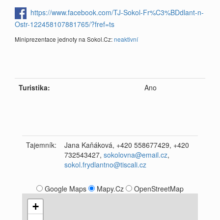
https://www.facebook.com/TJ-Sokol-Fr%C3%BDdlant-n-
Ostr-122458107881765/?fref=ts
Miniprezentace jednoty na Sokol.Cz:
neaktivní
Turistika:
Ano
Tajemník:
Jana Kaňáková, +420 558677429, +420
732543427,
sokolovna@email.cz
,
sokol.frydlantno@tiscali.cz
Google Maps
Mapy.Cz
OpenStreetMap
+