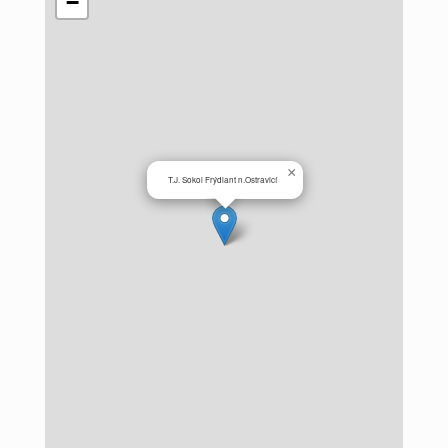
−
×
T.J. Sokol Frýdlant n.Ostravicí