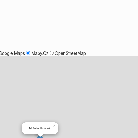
Google Maps
Mapy.Cz
OpenStreetMap
×
T.J. Sokol Hrušová