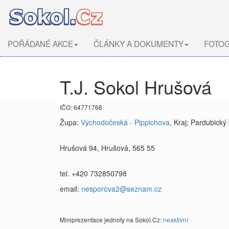
POŘÁDANÉ AKCE
ČLÁNKY A DOKUMENTY
FOTOG
T.J. Sokol Hrušová
IČO: 64771768
Župa:
Východočeská - Pippichova
, Kraj: Pardubický 
Hrušová 94, Hrušová, 565 55
tel. +420 732850798
email:
nesporova2@seznam.cz
Miniprezentace jednoty na Sokol.Cz:
neaktivní