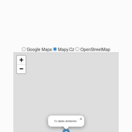
Google Maps
Mapy.Cz
OpenStreetMap
+
−
×
T.J. Sokol Jevišovice