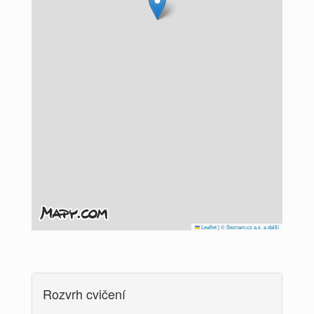
Leaflet
|
© Seznam.cz a.s. a další
Rozvrh cvičení