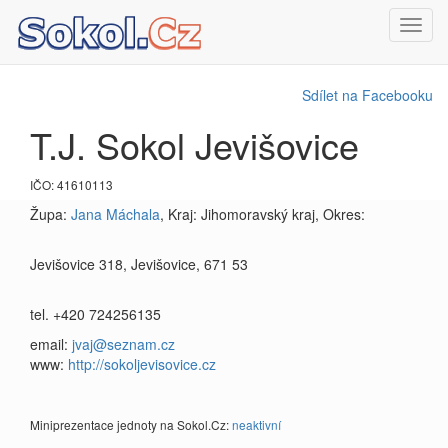
Toggl
navig
Sdílet na Facebooku
T.J. Sokol Jevišovice
IČO: 41610113
Župa:
Jana Máchala
, Kraj: Jihomoravský kraj, Okres:
Jevišovice 318, Jevišovice, 671 53
tel. +420 724256135
email:
jvaj@seznam.cz
www:
http://sokoljevisovice.cz
Miniprezentace jednoty na Sokol.Cz:
neaktivní