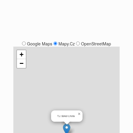
Google Maps
Mapy.Cz
OpenStreetMap
+
−
×
T.J. Sokol Lhota