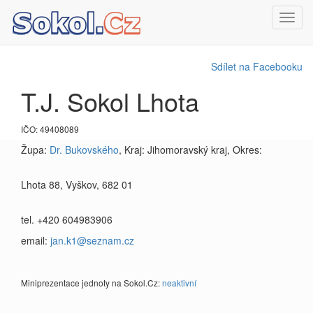
Toggl
navig
Sdílet na Facebooku
T.J. Sokol Lhota
IČO: 49408089
Župa:
Dr. Bukovského
, Kraj: Jihomoravský kraj, Okres:
Lhota 88, Vyškov, 682 01
tel. +420 604983906
email:
jan.k1@seznam.cz
Miniprezentace jednoty na Sokol.Cz:
neaktivní