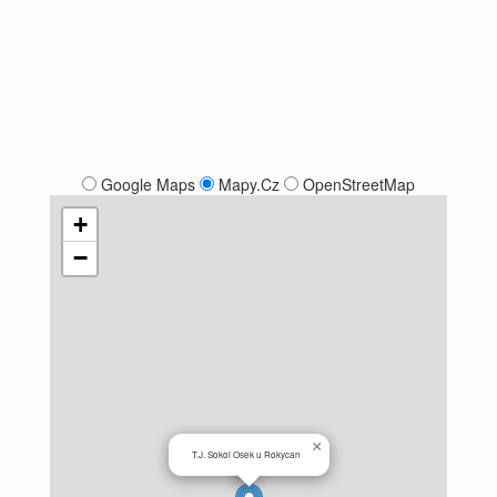
Google Maps
Mapy.Cz
OpenStreetMap
+
−
×
T.J. Sokol Osek u Rokycan