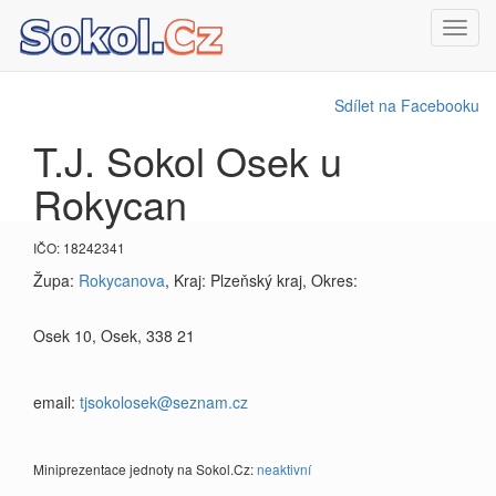
Toggl
navig
Sdílet na Facebooku
T.J. Sokol Osek u
Rokycan
IČO: 18242341
Župa:
Rokycanova
, Kraj: Plzeňský kraj, Okres:
Osek 10, Osek, 338 21
email:
tjsokolosek@seznam.cz
Miniprezentace jednoty na Sokol.Cz:
neaktivní