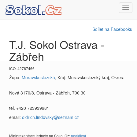
Toggl
navig
Sdílet na Facebooku
T.J. Sokol Ostrava -
Zábřeh
IČO: 42767466
Župa:
Moravskoslezská
, Kraj: Moravskoslezský kraj, Okres:
Nová 3170/8, Ostrava - Zábřeh, 700 30
tel. +420 723939981
email:
oldrich.lindovsky@seznam.cz
Miniprezentace jednoty na Sokol.Cz:
neaktivní