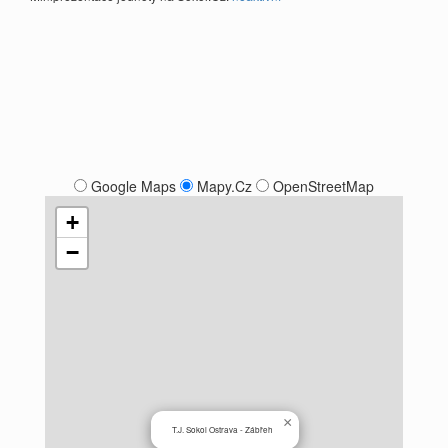
Google Maps
Mapy.Cz
OpenStreetMap
+
−
×
T.J. Sokol Ostrava - Zábřeh