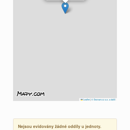
Leaflet
|
© Seznam.cz a.s. a další
Nejsou evidovány žádné oddíly u jednoty.