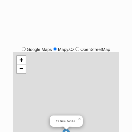
Google Maps
Mapy.Cz
OpenStreetMap
+
−
×
T.J. Sokol Poruba