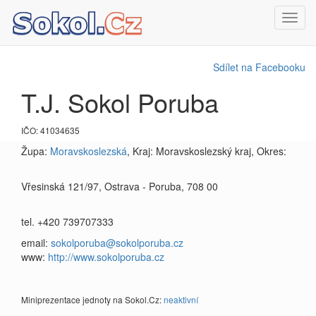
Toggl
navig
Sdílet na Facebooku
T.J. Sokol Poruba
IČO: 41034635
Župa:
Moravskoslezská
, Kraj: Moravskoslezský kraj, Okres:
Vřesinská 121/97, Ostrava - Poruba, 708 00
tel. +420 739707333
email:
sokolporuba@sokolporuba.cz
www:
http://www.sokolporuba.cz
Miniprezentace jednoty na Sokol.Cz:
neaktivní