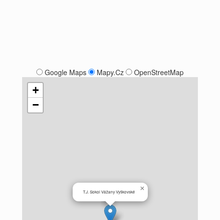
Google Maps
Mapy.Cz
OpenStreetMap
+
−
×
T.J. Sokol Vážany Vyškovské