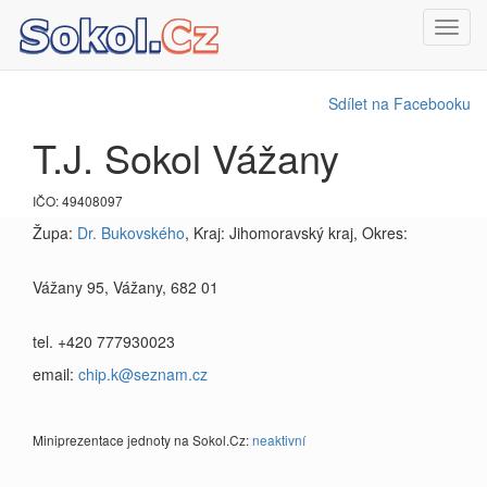
Toggl
navig
Sdílet na Facebooku
T.J. Sokol Vážany
IČO: 49408097
Župa:
Dr. Bukovského
, Kraj: Jihomoravský kraj, Okres:
Vážany 95, Vážany, 682 01
tel. +420 777930023
email:
chip.k@seznam.cz
Miniprezentace jednoty na Sokol.Cz:
neaktivní