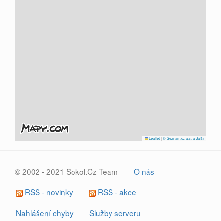
Leaflet
|
© Seznam.cz a.s. a další
© 2002 - 2021 Sokol.Cz Team
O nás
RSS - novinky
RSS - akce
Nahlášení chyby
Služby serveru