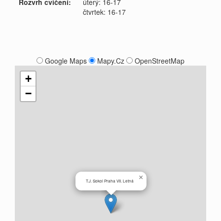
Rozvrh cvičení:
úterý: 16-17
čtvrtek: 16-17
Google Maps
Mapy.Cz
OpenStreetMap
+
−
×
T.J. Sokol Praha VII. Letná