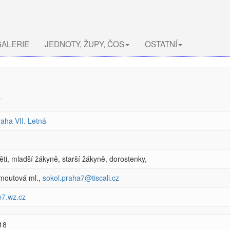
ALERIE
JEDNOTY, ŽUPY, ČOS
OSTATNÍ
a
raha VII. Letná
ěti, mladší žákyně, starší žákyně, dorostenky,
moutová ml.,
sokol.praha7@tiscali.cz
-p7.wz.cz
18