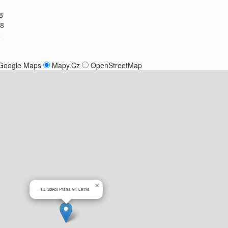
8
18
8
Google Maps
Mapy.Cz
OpenStreetMap
×
T.J. Sokol Praha VII. Letná