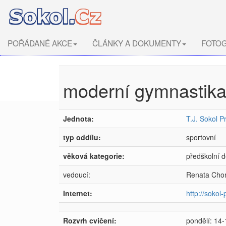
POŘÁDANÉ AKCE
ČLÁNKY A DOKUMENTY
FOTOG
moderní gymnastik
Jednota:
T.J. Sokol P
typ oddílu:
sportovní
věková kategorie:
předškolní d
vedoucí:
Renata Cho
Internet:
http://sokol
Rozvrh cvičení:
pondělí: 14-