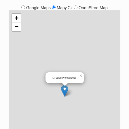
Google Maps
Mapy.Cz
OpenStreetMap
+
−
×
T.J. Sokol Přemyslovice