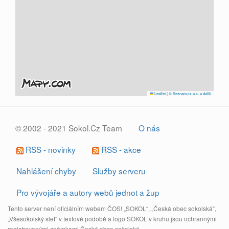
Leaflet
|
© Seznam.cz a.s. a další
© 2002 - 2021 Sokol.Cz Team
O nás
RSS - novinky
RSS - akce
Nahlášení chyby
Služby serveru
Pro vývojáře a autory webů jednot a žup
Tento server není oficiálním webem ČOS! „SOKOL“, „Česká obec sokolská“,
„Všesokolský slet“ v textové podobě a logo SOKOL v kruhu jsou ochrannými
registrovanými známkami České obce sokolské.