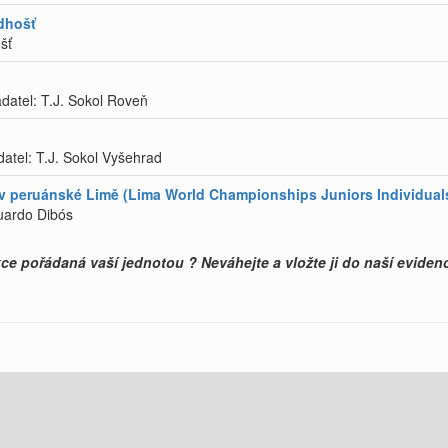
adhošť
šť
adatel: T.J. Sokol Roveň
atel: T.J. Sokol Vyšehrad
u v peruánské Limě (Lima World Championships Juniors Individuals 
uardo Dibós
e pořádaná vaší jednotou ? Neváhejte a vložte ji do naší evidenc