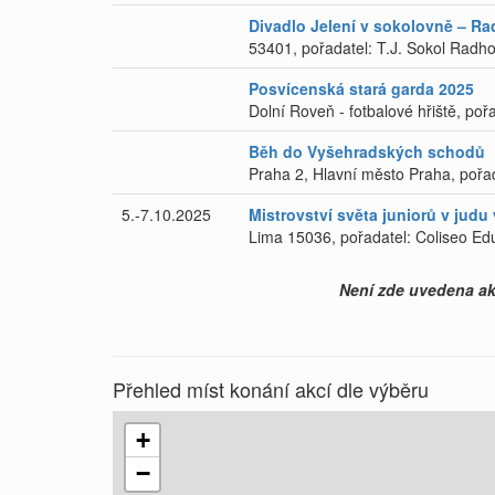
Divadlo Jelení v sokolovně – R
53401, pořadatel: T.J. Sokol Radho
Posvícenská stará garda 2025
Dolní Roveň - fotbalové hřiště, poř
Běh do Vyšehradských schodů
Praha 2, Hlavní město Praha, pořad
5.-7.10.2025
Mistrovství světa juniorů v jud
Lima 15036, pořadatel: Coliseo Ed
Není zde uvedena akc
Přehled míst konání akcí dle výběru
+
−