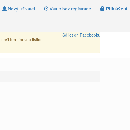
Nový uživatel
Vstup bez registrace
Přihlášení
Sdílet on Facebooku
naši termínovou listinu.