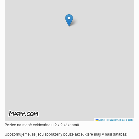
Leaflet
|
© Seznam.cz a.s. a další
Pozice na mapě evidována u 2 z 2 záznamů
Upozorňujeme, že jsou zobrazeny pouze akce, které mají v naší databázi