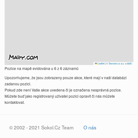
Leaflet
|
© Seznam.cz a.s. a další
Pozice na mapě evidována u 6 z 6 záznamů
Upozorňujeme, že jsou zobrazeny pouze akce, které mají v naší databázi
zadanou pozici.
Pokud zde není Vaše akce uvedena či je označena nesprávná pozice.
Můžete buď jako registrovaný uživatel pozici opravit či nás můžete
kontaktovat.
© 2002 - 2021 Sokol.Cz Team
O nás