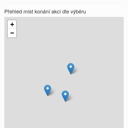
Přehled míst konání akcí dle výběru
+
−