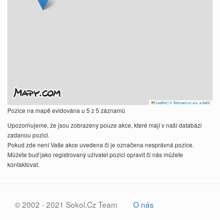
Leaflet
|
© Seznam.cz a.s. a další
Pozice na mapě evidována u 5 z 5 záznamů
Upozorňujeme, že jsou zobrazeny pouze akce, které mají v naší databázi
zadanou pozici.
Pokud zde není Vaše akce uvedena či je označena nesprávná pozice.
Můžete buď jako registrovaný uživatel pozici opravit či nás můžete
kontaktovat.
© 2002 - 2021 Sokol.Cz Team
O nás