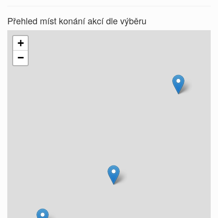
Přehled míst konání akcí dle výběru
+
−