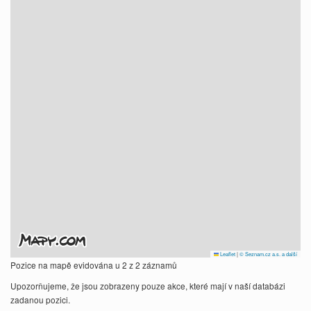
Leaflet
|
© Seznam.cz a.s. a další
Pozice na mapě evidována u 2 z 2 záznamů
Upozorňujeme, že jsou zobrazeny pouze akce, které mají v naší databázi
zadanou pozici.