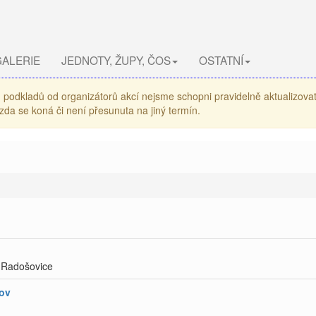
ALERIE
JEDNOTY, ŽUPY, ČOS
OSTATNÍ
podkladů od organizátorů akcí nejsme schopni pravidelně aktualizovat 
da se koná či není přesunuta na jiný termín.
a Radošovice
nov