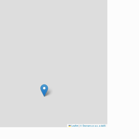
Leaflet
|
© Seznam.cz a.s. a další