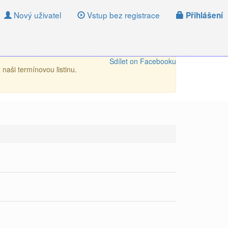
Nový uživatel
Vstup bez registrace
Přihlášení
Sdílet on Facebooku
naši termínovou listinu.