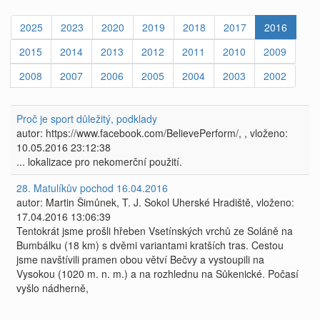
2025
2023
2020
2019
2018
2017
2016
2015
2014
2013
2012
2011
2010
2009
2008
2007
2006
2005
2004
2003
2002
Proč je sport důležitý, podklady
autor: https://www.facebook.com/BelievePerform/, , vloženo:
10.05.2016 23:12:38
... lokalizace pro nekomerční použití.
28. Matulíkův pochod 16.04.2016
autor: Martin Šimůnek, T. J. Sokol Uherské Hradiště, vloženo:
17.04.2016 13:06:39
Tentokrát jsme prošli hřeben Vsetínských vrchů ze Soláně na
Bumbálku (18 km) s dvěmi variantami kratších tras. Cestou
jsme navštívili pramen obou větví Bečvy a vystoupili na
Vysokou (1020 m. n. m.) a na rozhlednu na Sůkenické. Počasí
vyšlo nádherně,