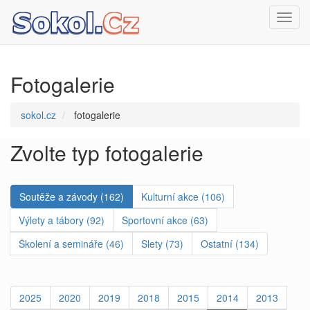
Toggl
navig
Fotogalerie
sokol.cz
fotogalerie
Zvolte typ fotogalerie
Soutěže a závody (162)
Kulturní akce (106)
Výlety a tábory (92)
Sportovní akce (63)
Školení a semináře (46)
Slety (73)
Ostatní (134)
2025
2020
2019
2018
2015
2014
2013