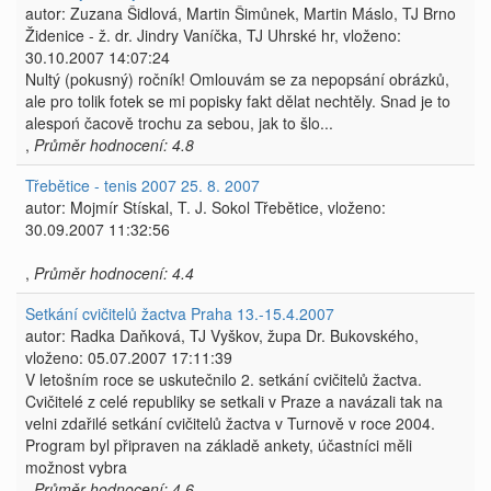
autor: Zuzana Šidlová, Martin Šimůnek, Martin Máslo, TJ Brno
Židenice - ž. dr. Jindry Vaníčka, TJ Uhrské hr, vloženo:
30.10.2007 14:07:24
Nultý (pokusný) ročník! Omlouvám se za nepopsání obrázků,
ale pro tolik fotek se mi popisky fakt dělat nechtěly. Snad je to
alespoń čacově trochu za sebou, jak to šlo...
,
Průměr hodnocení: 4.8
Třebětice - tenis 2007 25. 8. 2007
autor: Mojmír Stískal, T. J. Sokol Třebětice, vloženo:
30.09.2007 11:32:56
,
Průměr hodnocení: 4.4
Setkání cvičitelů žactva Praha 13.-15.4.2007
autor: Radka Daňková, TJ Vyškov, župa Dr. Bukovského,
vloženo: 05.07.2007 17:11:39
V letošním roce se uskutečnilo 2. setkání cvičitelů žactva.
Cvičitelé z celé republiky se setkali v Praze a navázali tak na
velni zdařilé setkání cvičitelů žactva v Turnově v roce 2004.
Program byl připraven na základě ankety, účastníci měli
možnost vybra
,
Průměr hodnocení: 4.6