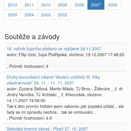
2012
2011
2010
2009
2008
2007
2006
2005
2004
2003
2002
Soutěže a závody
16. ročník župního přeboru ve vybíjené 24.11.2007
autor: Filip Uzel, župa Podřipská, vloženo: 19.12.2007 17:48:20
,
Průměr hodnocení: 5
Druhý konzultační víkend "školení cvičitelů III. tříky
všestrannosti" 09. 11. - 11. 11. 2007
autor: Zuzana Šidlová, Martin Máslo, TJ Brno - Židenice _ ž. dr.
Jindry Vaníčka, TJ Vrchlabí _ ž. Krkonošsk, vloženo:
14.11.2007 19:56:00
Tak k těm prvním fotkám jsem nakonec pár popisků přidal... ale
tady se mi opravdu nechce... tak se omlouvám...
,
Průměr hodnocení: 4.8
Sokolský branný závod - Plzeň 27. 10. 2007