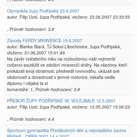
Olympiáda župy Podřipské 23.6.2007
autor: Filip Uzel, župa Podřipská, vloženo: 23.06.2007 23:33:55
,
Průměr hodnocení: 3.8
Závody FERDY MRAVENCE 19.6.2007
autor: Blanka Stará, TJ Sokol Libochovice, župa Podřipská,
vloženo: 21.06.2007 15:01:49
Na závěr cvičebního roku na rozloučenou naši nejmenší
cvičenci soutěžili ve zdolání mravenčí dráhy. Na všechny, kteří
prokázali svoji obratnost, předvedli rovnováhu, ukázali své
vědomosti a dovednosti v jemné motorice, čekalla vedle
diplomu i nějaká ta sl
komentáře: 1
,
Průměr hodnocení: 3.8
PŘEBOR ŽUPY PODŘIPSKÉ VE VOLEJBALE 12.5.2007
autor: Filip Uzel, župa Podřipská, vloženo: 12.05.2007 15:06:23
,
Průměr hodnocení: 4.4
Sportovní gymnastika Předškolních dětí a nejmladšího žactva
PRAHA - OPEN 2007 14.4.2007