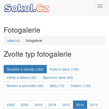
Toggl
navig
Fotogalerie
sokol.cz
fotogalerie
Zvolte typ fotogalerie
Soutěže a závody (162)
Kulturní akce (106)
Výlety a tábory (92)
Sportovní akce (63)
Školení a semináře (46)
Slety (73)
Ostatní (134)
2025
2020
2019
2018
2015
2014
2013