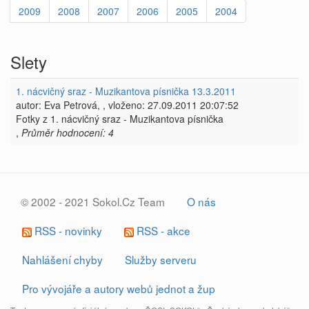
2009
2008
2007
2006
2005
2004
Slety
1. nácvičný sraz - Muzikantova písnička 13.3.2011
autor: Eva Petrová, , vloženo: 27.09.2011 20:07:52
Fotky z 1. nácvičný sraz - Muzikantova písnička
,
Průměr hodnocení: 4
© 2002 - 2021 Sokol.Cz Team
O nás
RSS - novinky
RSS - akce
Nahlášení chyby
Služby serveru
Pro vývojáře a autory webů jednot a žup