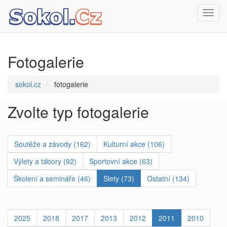
Toggl
navig
Fotogalerie
sokol.cz
fotogalerie
Zvolte typ fotogalerie
Soutěže a závody (162)
Kulturní akce (106)
Výlety a tábory (92)
Sportovní akce (63)
Školení a semináře (46)
Slety (73)
Ostatní (134)
2025
2018
2017
2013
2012
2011
2010