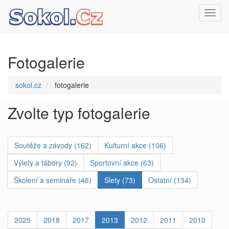
Toggl
navig
Fotogalerie
sokol.cz
fotogalerie
Zvolte typ fotogalerie
Soutěže a závody (162)
Kulturní akce (106)
Výlety a tábory (92)
Sportovní akce (63)
Školení a semináře (46)
Slety (73)
Ostatní (134)
2025
2018
2017
2013
2012
2011
2010