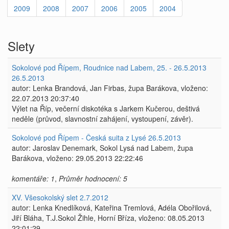
2009
2008
2007
2006
2005
2004
Slety
Sokolové pod Řípem, Roudnice nad Labem, 25. - 26.5.2013
26.5.2013
autor: Lenka Brandová, Jan Firbas, župa Barákova, vloženo:
22.07.2013 20:37:40
Výlet na Říp, večerní diskotéka s Jarkem Kučerou, deštivá
neděle (průvod, slavnostní zahájení, vystoupení, závěr).
Sokolové pod Řípem - Česká suita z Lysé 26.5.2013
autor: Jaroslav Denemark, Sokol Lysá nad Labem, župa
Barákova, vloženo: 29.05.2013 22:22:46
komentáře: 1
,
Průměr hodnocení: 5
XV. Všesokolský slet 2.7.2012
autor: Lenka Knedlíková, Kateřina Tremlová, Adéla Obořilová,
Jiří Bláha, T.J.Sokol Žihle, Horní Bříza, vloženo: 08.05.2013
22:01:29