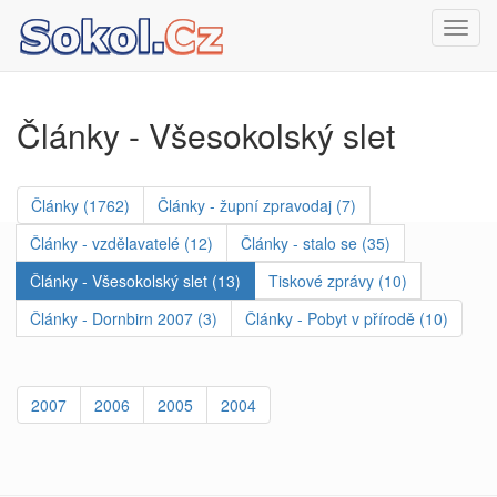
Toggl
navig
Články - Všesokolský slet
Články (1762)
Články - župní zpravodaj (7)
Články - vzdělavatelé (12)
Články - stalo se (35)
Články - Všesokolský slet (13)
Tiskové zprávy (10)
Články - Dornbirn 2007 (3)
Články - Pobyt v přírodě (10)
2007
2006
2005
2004