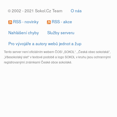
© 2002 - 2021 Sokol.Cz Team
O nás
RSS - novinky
RSS - akce
Nahlášení chyby
Služby serveru
Pro vývojáře a autory webů jednot a žup
Tento server není oficiálním webem ČOS! „SOKOL“, „Česká obec sokolská“,
„Všesokolský slet“ v textové podobě a logo SOKOL v kruhu jsou ochrannými
registrovanými známkami České obce sokolské.