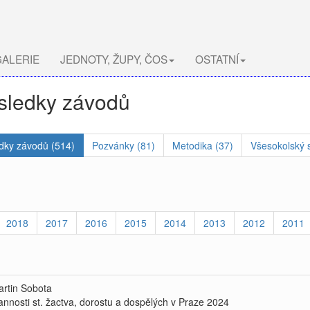
ALERIE
JEDNOTY, ŽUPY, ČOS
OSTATNÍ
ýsledky závodů
dky závodů (514)
Pozvánky (81)
Metodika (37)
Všesokolský s
2018
2017
2016
2015
2014
2013
2012
2011
artin Sobota
nnosti st. žactva, dorostu a dospělých v Praze 2024