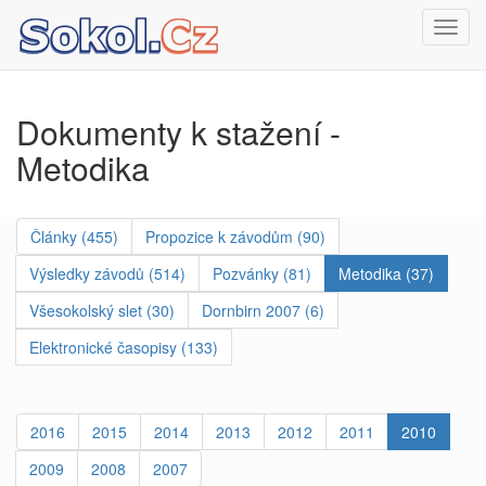
Toggl
navig
Dokumenty k stažení -
Metodika
Články (455)
Propozice k závodům (90)
Výsledky závodů (514)
Pozvánky (81)
Metodika (37)
Všesokolský slet (30)
Dornbirn 2007 (6)
Elektronické časopisy (133)
2016
2015
2014
2013
2012
2011
2010
2009
2008
2007