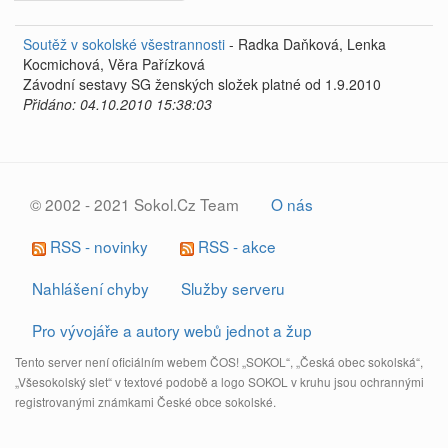
Soutěž v sokolské všestrannosti
- Radka Daňková, Lenka
Kocmichová, Věra Pařízková
Závodní sestavy SG ženských složek platné od 1.9.2010
Přidáno: 04.10.2010 15:38:03
© 2002 - 2021 Sokol.Cz Team
O nás
RSS - novinky
RSS - akce
Nahlášení chyby
Služby serveru
Pro vývojáře a autory webů jednot a žup
Tento server není oficiálním webem ČOS! „SOKOL“, „Česká obec sokolská“,
„Všesokolský slet“ v textové podobě a logo SOKOL v kruhu jsou ochrannými
registrovanými známkami České obce sokolské.