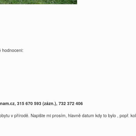
 hodnoceni:
am.cz, 315 670 593 (zázn.), 732 372 406
tu v přírodě. Napište mi prosím, hlavně datum kdy to bylo , popř. koli