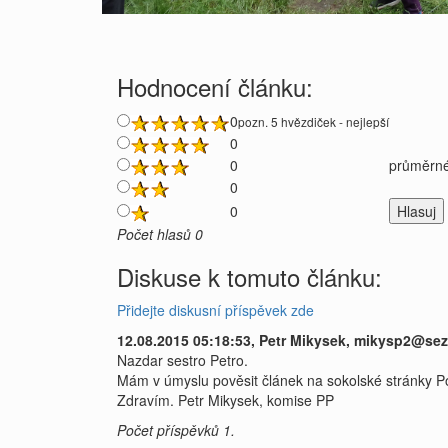
Hodnocení článku:
0
pozn. 5 hvězdiček - nejlepší
0
0
průměrné
0
0
Počet hlasů 0
Diskuse k tomuto článku:
Přidejte diskusní příspěvek zde
12.08.2015 05:18:53, Petr Mikysek, mikysp2@sezn
Nazdar sestro Petro.
Mám v úmyslu pověsit článek na sokolské stránky Poby
Zdravím. Petr Mikysek, komise PP
Počet příspěvků 1.