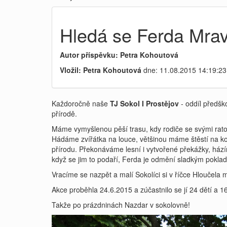
Hledá se Ferda Mra
Autor příspěvku: Petra Kohoutová
Vložil: Petra Kohoutová
dne: 11.08.2015 14:19:23
Každoročně naše
TJ Sokol I Prostějov
- oddíl předšk
přírodě.
Máme vymyšlenou pěší trasu, kdy rodiče se svými ratole
Hádáme zvířátka na louce, většinou máme štěstí na k
přírodu. Překonáváme lesní i vytvořené překážky, hází
když se jim to podaří, Ferda je odmění sladkým pokla
Vracíme se nazpět a malí Sokolíci si v říčce Hloučela
Akce proběhla 24.6.2015 a zúčastnilo se jí 24 dětí a 16
Takže po prázdninách Nazdar v sokolovně!