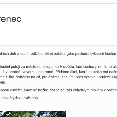
venec
olních dětí a oddíl rodičů s dětmi pořádal jako poslední cvičební hodi
stmi putují za město do lesoparku Hloučela, kde cestou plní různé úkoly
oně v ohradě, veverku na stromě. Přidáme úkol, kterého ptáka má na
me šišky, drátěnky na cíl, prolézáme lanovím, přes vysokou průlezku a
dem.
 mohou osvěžit unavené nožky, dospěláci zas chladivým mokem v občerst
 dospělých+2 cvičitelky.