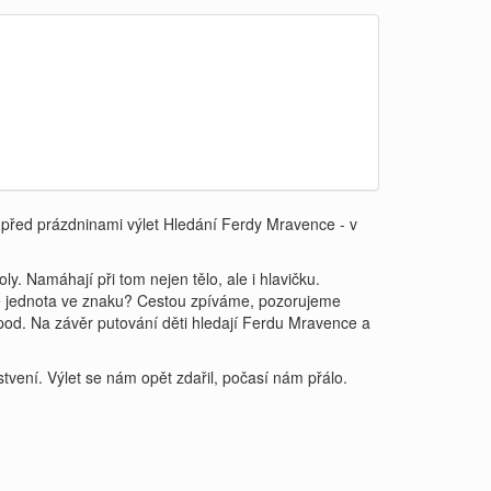
nu před prázdninami výlet Hledání Ferdy Mravence - v
. Namáhají při tom nejen tělo, ale i hlavičku.
še jednota ve znaku? Cestou zpíváme, pozorujeme
pod. Na závěr putování děti hledají Ferdu Mravence a
vení. Výlet se nám opět zdařil, počasí nám přálo.