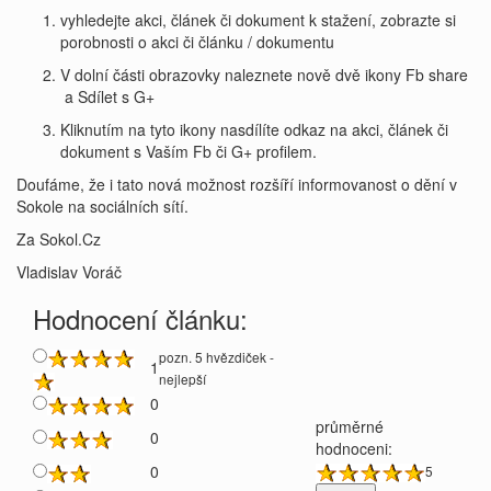
vyhledejte akci, článek či dokument k stažení, zobrazte si
porobnosti o akci či článku / dokumentu
V dolní části obrazovky naleznete nově dvě ikony Fb share
a Sdílet s G+
Kliknutím na tyto ikony nasdílíte odkaz na akci, článek či
dokument s Vaším Fb či G+ profilem.
Doufáme, že i tato nová možnost rozšíří informovanost o dění v
Sokole na sociálních sítí.
Za Sokol.Cz
Vladislav Voráč
Hodnocení článku:
pozn. 5 hvězdiček -
1
nejlepší
0
průměrné
0
hodnoceni:
0
5