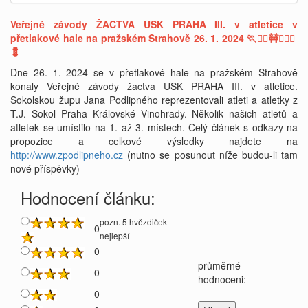
Veřejné závody ŽACTVA USK PRAHA III. v atletice v
přetlakové hale na pražském Strahově 26. 1. 2024 🏃🏃‍♀️🚧🏌🏾‍♀️
💈
Dne 26. 1. 2024 se v přetlakové hale na pražském Strahově
konaly Veřejné závody žactva USK PRAHA III. v atletice.
Sokolskou župu Jana Podlipného reprezentovali atleti a atletky z
T.J. Sokol Praha Královské Vinohrady. Několik našich atletů a
atletek se umístilo na 1. až 3. místech. Celý článek s odkazy na
propozice a celkové výsledky najdete na
http://www.zpodlipneho.cz
(nutno se posunout níže budou-li tam
nové příspěvky)
Hodnocení článku:
pozn. 5 hvězdiček -
0
nejlepší
0
průměrné
0
hodnoceni:
0