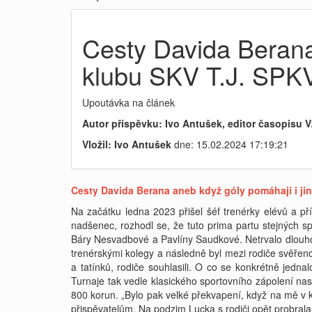
Cesty Davida Berana 
klubu SKV T.J. SPK
Upoutávka na článek
Autor příspěvku: Ivo Antušek, editor časopisu V
Vložil: Ivo Antušek
dne: 15.02.2024 17:19:21
Cesty Davida Berana aneb když góly pomáhají i jin
Na začátku ledna 2023 přišel šéf trenérky elévů a př
nadšenec, rozhodl se, že tuto prima partu stejných 
Báry Nesvadbové a Pavlíny Saudkové. Netrvalo dlouho
trenérskými kolegy a následně byl mezi rodiče svěřen
a tatínků, rodiče souhlasili. O co se konkrétně jedn
Turnaje tak vedle klasického sportovního zápolení nas
800 korun. „Bylo pak velké překvapení, když na mě v 
přispěvatelům. Na podzim Lucka s rodiči opět probrala,