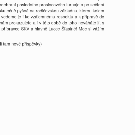
Po odehraní posledního prosincového turnaje a po sečtení
neskutečně pyšná na rodičovskou základnu, kterou kolem
e vedeme je i ke vzájemnému respektu a k přípravě do
ám prokazujete a i v této době do toho neváháte jít s
 a přípravce SKV a hlavně Lucce Šťastné! Moc si vážím
i tam nové příspěvky)