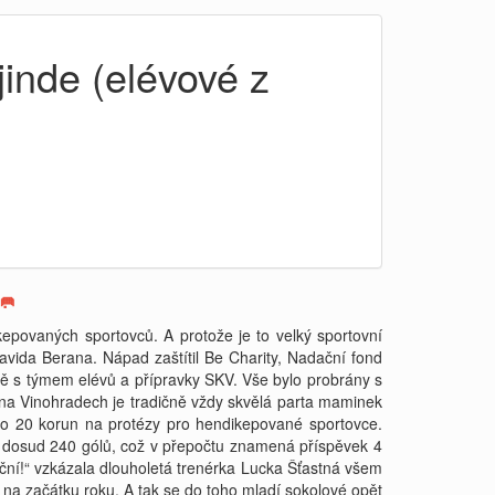
inde (elévové z
🥅
kepovaných sportovců. A protože je to velký sportovní
vida Berana. Nápad zaštítil Be Charity, Nadační fond
ě s týmem elévů a přípravky SKV. Vše bylo probrány s
 na Vinohradech je tradičně vždy skvělá parta maminek
pěno 20 korun na protézy pro hendikepované sportovce.
ely dosud 240 gólů, což v přepočtu znamená příspěvek 4
ční!“ vzkázala dlouholetá trenérka Lucka Šťastná všem
o na začátku roku. A tak se do toho mladí sokolové opět