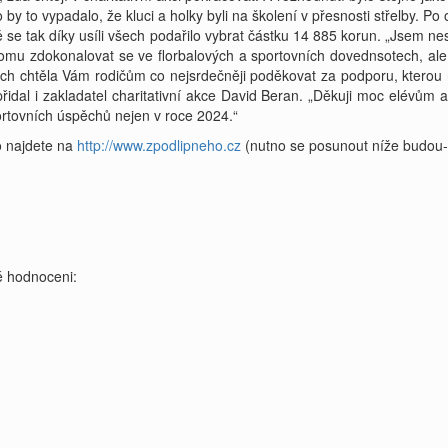
ko by to vypadalo, že kluci a holky byli na školení v přesnosti střelby. 
vě se tak díky usíli všech podařilo vybrat částku 14 885 korun. „Jsem 
tomu zdokonalovat se ve florbalových a sportovních dovednsotech, al
ch chtěla Vám rodičům co nejsrdečněji poděkovat za podporu, kterou n
řidal i zakladatel charitativní akce David Beran. „Děkuji moc elévům
ortovních úspěchů nejen v roce 2024.“
o najdete na
http://www.zpodlipneho.cz
(nutno se posunout níže budou-l
 hodnoceni: