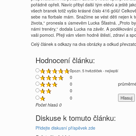
pořádně opřeli. Navíc přibyl další tým elévů a ještě ja
všech branek totiž vyšlo krásné číslo 416 gólů! Celko
sebe na florbale mám. Snažíme se vést děti nejen k 
života,“ pronesla s úsmevěm Lucka Šťastná. „Proto by
námi trenéry,“ dodala Lucka na závěr. A poděkování p
vaši pomoci. Přeji vám všem hodně štěstí, zdraví a sp
Celý článek s odkazy na dva obrázky a odkud převzat
Hodnocení článku:
0
pozn. 5 hvězdiček - nejlepší
0
0
průměrné
0
0
Počet hlasů 0
Diskuse k tomuto článku:
Přidejte diskusní příspěvek zde