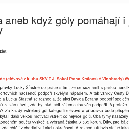
aneb když góly pomáhají i j
V
zlet
de (elévové z klubu SKV T.J. Sokol Praha Královské Vinohrady) 🥅
ípravky Lucky Šťastné do práce s tím, že se seznámil s partou hendi
sportovních nadšenců podpoří skvělým nápadem. A tak vznikly Cesty Da
 a Lucka Šťastná se rozhodla, že akci Davida Berana podpoří společn
ců zaslán návrh, zda by také měli zájem celou věc podpořit. A protože
alo? Za každý vstřelený gól kategorií elévové a přípravka bude přis
kýtali další velkou motivaci vstřelit co nejvíce gólů. Oba týmy nasáz
konečném součtu vyskočila vybraná částka 6 565 korun. Díky, jste báje
 zda chtějí v charitativní akci pokračovat. A rozhodnutí bylo stejné jak