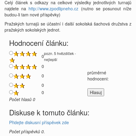
Celý článek s odkazy na celkové výsledky jednotlivých turnajů
najdete na
http://www.zpodlipneho.cz
(nutno se posunout níže
budou-li tam nové příspěvky)
Pražských turnajů se účastní i další sokolská šachová družstva z
pražských sokolských jednot.
Hodnocení článku:
pozn. 5 hvězdiček -
0
nejlepší
0
průměrné
0
hodnoceni:
0
0
Počet hlasů 0
Diskuse k tomuto článku:
Přidejte diskusní příspěvek zde
Počet příspěvků 0.