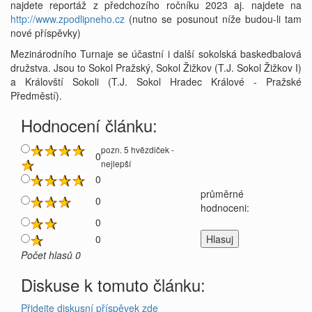
najdete reportáž z předchozího ročníku 2023 aj. najdete na
http://www.zpodlipneho.cz
(nutno se posunout níže budou-li tam
nové příspěvky)
Mezinárodního Turnaje se účastní i další sokolská baskedbalová
družstva. Jsou to Sokol Pražský, Sokol Žižkov (T.J. Sokol Žižkov I)
a Královští Sokoli (T.J. Sokol Hradec Králové - Pražské
Předměstí).
Hodnocení článku:
pozn. 5 hvězdiček -
0
nejlepší
0
průměrné
0
hodnoceni:
0
0
Počet hlasů 0
Diskuse k tomuto článku:
Přidejte diskusní příspěvek zde