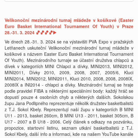
Velikonoční mezinárodní turnaj mládeže v košíkové (Easter
Euro Basket International Tournament Of Youth) v Praze
28.-31. 3. 2024 🏀🏀🏀🏀▶️
Ve dnech 28.-31. 3. 2024 se na výstavišti PVA Expo v pražských
Letňanech uskuteční Velikonoční mezinárodní turnaj mládeže v
košíkové s názvem Easter Euro Basket International Tournament
Of Youth). Mezinárodního turnaje se účastní družstva chlapců a
dívek v kategoriích MINI Chlapci a dívky, MINI2013, MINI2012,
MINI2011, Dívky 2010, 2009, 2008, 2007, 2005/6, Kluci
MINI2014, MINI2012, MINI2011, Kluci 2010, 2008, 2008, 2008IX,
2008IX a INI2014 - chlapci a dívky. Mezinárodní turnaj se hraje
podle pravidel FIBA ​​s některými speciálními body: každý hráč se
dopustí pouze 4 osobních chyb a některých dalších. Sokolskou
župu Jana Podlipného reprezentuje několik družstev basketbalistů
z T.J. Sokol Kbely. Reprezentují naší župu v kategoriích B MINI
U11 - 2013, basket 260cm, B MINI U13 - 2011, basket 305cm, B
U17 - 2007 a B U18 - 2006. Celý článek s odkazy na pozvánku,
propozice, startovní listinu, seznam utkání basketbalistů z T.J.
Sokol Kbely, další info a informaci, kde na našem YouTube kanále