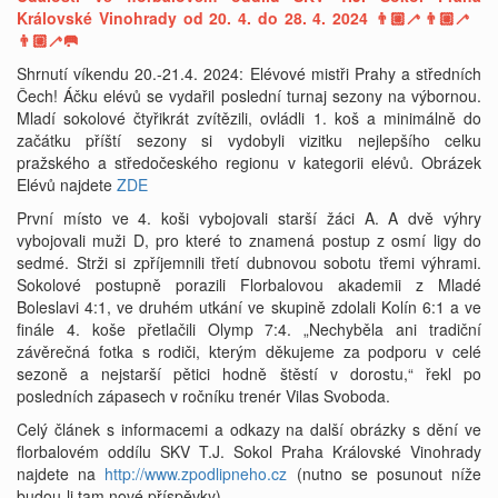
Královské Vinohrady od 20. 4. do 28. 4. 2024 👨🏼‍🦯👨🏼‍🦯
👨🏼‍🦯🥅
Shrnutí víkendu 20.-21.4. 2024: Elévové mistři Prahy a středních
Čech! Áčku elévů se vydařil poslední turnaj sezony na výbornou.
Mladí sokolové čtyřikrát zvítězili, ovládli 1. koš a minimálně do
začátku příští sezony si vydobyli vizitku nejlepšího celku
pražského a středočeského regionu v kategorii elévů. Obrázek
Elévů najdete
ZDE
První místo ve 4. koši vybojovali starší žáci A. A dvě výhry
vybojovali muži D, pro které to znamená postup z osmí ligy do
sedmé. Strži si zpříjemnili třetí dubnovou sobotu třemi výhrami.
Sokolové postupně porazili Florbalovou akademii z Mladé
Boleslavi 4:1, ve druhém utkání ve skupině zdolali Kolín 6:1 a ve
finále 4. koše přetlačili Olymp 7:4. „Nechyběla ani tradiční
závěrečná fotka s rodiči, kterým děkujeme za podporu v celé
sezoně a nejstarší pětici hodně štěstí v dorostu,“ řekl po
posledních zápasech v ročníku trenér Vilas Svoboda.
Celý článek s informacemi a odkazy na další obrázky s dění ve
florbalovém oddílu SKV T.J. Sokol Praha Královské Vinohrady
najdete na
http://www.zpodlipneho.cz
(nutno se posunout níže
budou-li tam nové příspěvky)