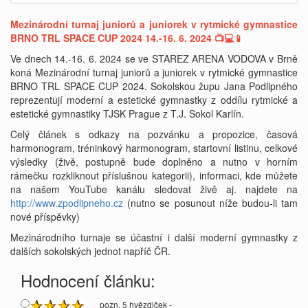
Mezinárodní turnaj juniorů a juniorek v rytmické gymnastice
BRNO TRL SPACE CUP 2024 14.-16. 6. 2024 📺💻📱
Ve dnech 14.-16. 6. 2024 se ve STAREZ ARENA VODOVA v Brně
koná Mezinárodní turnaj juniorů a juniorek v rytmické gymnastice
BRNO TRL SPACE CUP 2024. Sokolskou župu Jana Podlipného
reprezentují moderní a estetické gymnastky z oddílu rytmické a
estetické gymnastiky TJSK Prague z T.J. Sokol Karlín.
Celý článek s odkazy na pozvánku a propozice, časová
harmonogram, tréninkový harmonogram, startovní listinu, celkové
výsledky (živě, postupně bude doplněno a nutno v horním
rámečku rozkliknout příslušnou kategorii), informaci, kde můžete
na našem YouTube kanálu sledovat živě aj. najdete na
http://www.zpodlipneho.cz
(nutno se posunout níže budou-li tam
nové příspěvky)
Mezinárodního turnaje se účastní i další moderní gymnastky z
dalších sokolských jednot napříč ČR.
Hodnocení článku:
pozn. 5 hvězdiček -