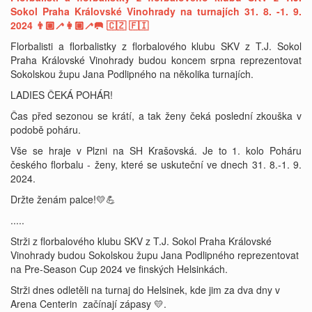
Sokol Praha Královské Vinohrady na turnajích 31. 8. -1. 9.
2024 👨🏼‍🦯👩🏼‍🦯🥅 🇨🇿 🇫🇮
Florbalisti a florbalistky z florbalového klubu SKV z T.J. Sokol
Praha Královské Vinohrady budou koncem srpna reprezentovat
Sokolskou župu Jana Podlipného na několika turnajích.
LADIES ČEKÁ POHÁR!
Čas před sezonou se krátí, a tak ženy čeká poslední zkouška v
podobě poháru.
Vše se hraje v Plzni na SH Krašovská. Je to 1. kolo Poháru
českého florbalu - ženy, které se uskuteční ve dnech 31. 8.-1. 9.
2024.
Držte ženám palce!💛💪
.....
Strži z florbalového klubu SKV z T.J. Sokol Praha Královské
Vinohrady budou Sokolskou župu Jana Podlipného reprezentovat
na Pre-Season Cup 2024 ve finských Helsinkách.
Strži dnes odletěli na turnaj do Helsinek, kde jim za dva dny v
Arena Centerin začínají zápasy 💛.