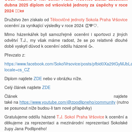
dubna 2025 diplom od vršovické jednoty za úspěchy v roce
2024 🤾‍♀️📜
Družstvo žen získalo od
Tělocvičné jednoty
Sokola Praha Vršovice
ocenění za vynikající výsledky v roce 2024 👏💙🤍.
Mimo házenkářek byli samozřejmě oceněni i sportovci z jiných
odvětví T.J., my však máme radost, že se po relativně dlouhé
době vyskytl důvod k ocenění oddílu házené 🥳.
Převzato z:
https://www.facebook.com/SokolVrsovice/posts/pfbid0Xa29tG
locale=cs_CZ
Diplom najdete
ZDE
nebo v obrázku níže.
Celý článek najdete
ZDE
Článek najdete
také na
https://www.youtube.com/@zpodlipneho/community
(nutno
se posunout níže budou-li tam nové příspěvky)
Gratulujeme oddílu házené
T.J. Sokol Praha Vršovice
k ocenění a
děkujeme za reprezentaci a mezinárodní reprezentaci Sokolské
župy Jana Podlipného!