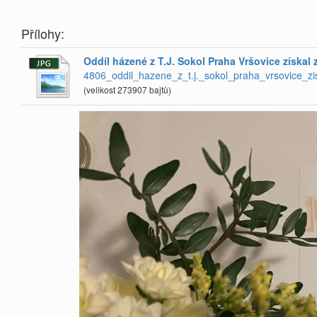
Přílohy:
Oddíl házené z T.J. Sokol Praha Vršovice získa
4806_oddil_hazene_z_t.j._sokol_praha_vrsovice_
(velikost 273907 bajtů)