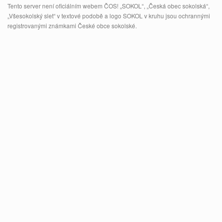
Tento server není oficiálním webem ČOS! „SOKOL“, „Česká obec sokolská“,
„Všesokolský slet“ v textové podobě a logo SOKOL v kruhu jsou ochrannými
registrovanými známkami České obce sokolské.