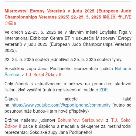
Mistrovství Evropy Veteránů v judu 2025 (European Judo
Championships Veterans 2025) 22.-25. 5. 2025 🥋🇱🇻
🎥LIVE
📺💻📱
Ve dnech 22.-25. 5. 2025 se v hlavním městě Lotyšska Riga v
International Exhibition Centre BT 1 uskuteční Mistrovství Evropy
Veteránů v judu 2025 (European Judo Championships Veterans
2025).
22.-24. 5. 2025 soutěží jednotlivci a 25. 5. 2025 soutěží týmy.
Sokolskou župu Jana Podlipného reprezentuje judista
Bohumír
Šaršoun
z
T.J. Sokol Žižkov II
.
Celý článek s aktualizacemi a odkazy na propozice, startovní
listinu, živé vysílání (nutná registrace) aj. najdete
ZDE
Článek najdete také
na
https://www.youtube.com/@zpodlipneho/community
(nutno se
posunout níže budou-li tam nové příspěvky)
Držíme našemu judistovi
Bohumírovi Šaršounovi
z
T.J. Sokol
Žižkov II
palce k úspěchu a medaili a děkujeme za mezinárodní
reprezentaci Sokolské župy Jana Podlipného!