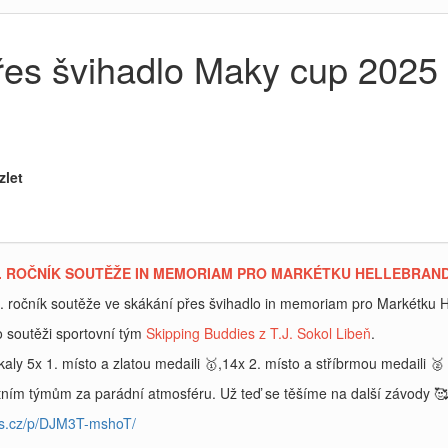
es švihadlo Maky cup 2025 v
zlet
5 - I. ROČNÍK SOUTĚŽE IN MEMORIAM PRO MARKÉTKU HELLEBRANDO
 I. ročník soutěže ve skákání přes švihadlo in memoriam pro Markétk
 soutěži sportovní tým
Skipping Buddies z T.J. Sokol Libeň
.
kaly 5x 1. místo a zlatou medaili 🥇,14x 2. místo a stříbrmou medaili 🥈
tním týmům za parádní atmosféru. Už teď se těšíme na další závody 🥰
es.cz/p/DJM3T-mshoT/