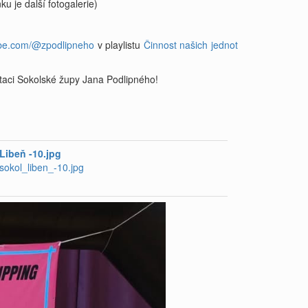
ku je další fotogalerie)
ube.com/@zpodlipneho
v playlistu
Činnost našich jednot
aci Sokolské župy Jana Podlipného!
Libeň -10.jpg
okol_liben_-10.jpg