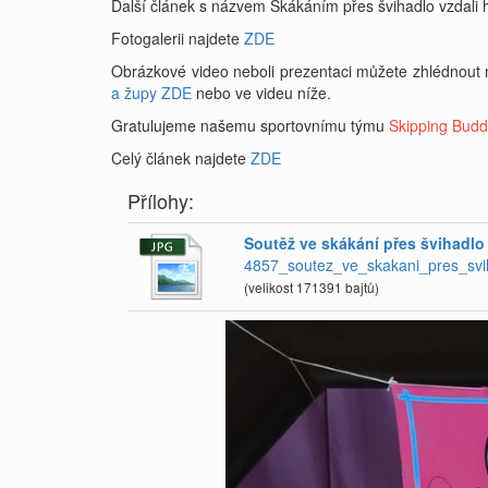
Další článek s názvem Skákáním přes švihadlo vzdali 
Fotogalerii najdete
ZDE
Obrázkové video neboli prezentaci můžete zhlédnou
a župy
ZDE
nebo ve videu níže.
Gratulujeme našemu sportovnímu týmu
Skipping Buddi
Celý článek najdete
ZDE
Přílohy:
Soutěž ve skákání přes švihadlo 
4857_soutez_ve_skakani_pres_svih
(velikost 171391 bajtů)