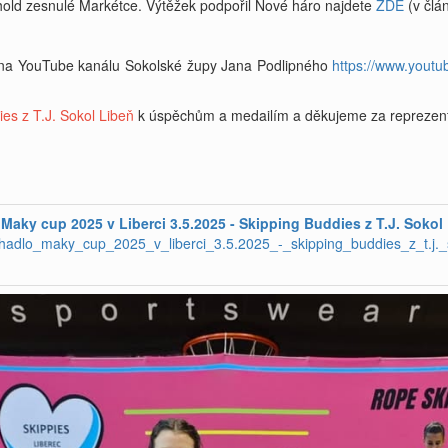
hold zesnulé Markétce. Výtěžek podpořil Nové háro najdete
ZDE
(v člán
t na YouTube kanálu Sokolské župy Jana Podlipného
https://www.yout
es z T.J. Sokol Libeň
k úspěchům a medailím a děkujeme za reprezent
Maky cup 2025 v Liberci 3.5.2025 - Skipping Buddies z T.J. Sokol 
adlo_maky_cup_2025_v_liberci_3.5.2025_-_skipping_buddies_z_t.j._s