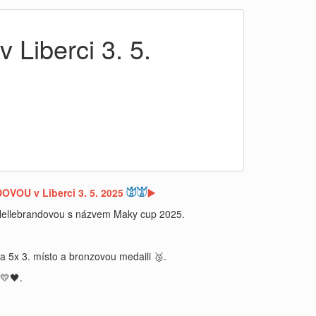
 Liberci 3. 5.
VOU v Liberci 3. 5. 2025
𓀪𓀫
▶️
u Hellebrandovou s názvem Maky cup 2025.
 a 5x 3. místo a bronzovou medaili 🥉.
💛🖤.