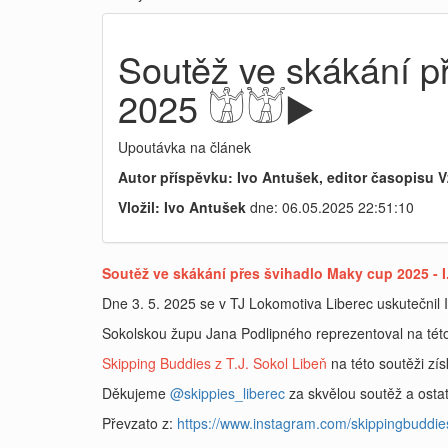
Soutěž ve skákání př
2025 𓀪𓀫▶️
Upoutávka na článek
Autor příspěvku: Ivo Antušek, editor časopisu V
Vložil: Ivo Antušek
dne: 06.05.2025 22:51:10
Soutěž ve skákání přes švihadlo Maky cup 202
Dne 3. 5. 2025 se v TJ Lokomotiva Liberec uskutečnil
Sokolskou župu Jana Podlipného reprezentoval na této
Skipping Buddies z T.J. Sokol Libeň
na této soutěži zís
Děkujeme
@skippies_liberec
za skvělou soutěž a osta
Převzato z:
https://www.instagram.com/skippingbuddi