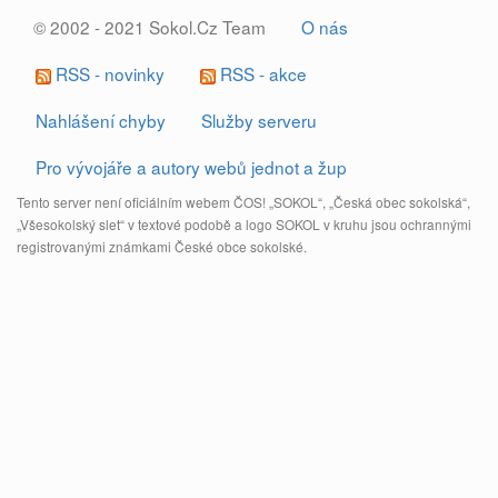
© 2002 - 2021 Sokol.Cz Team
O nás
RSS - novinky
RSS - akce
Nahlášení chyby
Služby serveru
Pro vývojáře a autory webů jednot a žup
Tento server není oficiálním webem ČOS! „SOKOL“, „Česká obec sokolská“,
„Všesokolský slet“ v textové podobě a logo SOKOL v kruhu jsou ochrannými
registrovanými známkami České obce sokolské.