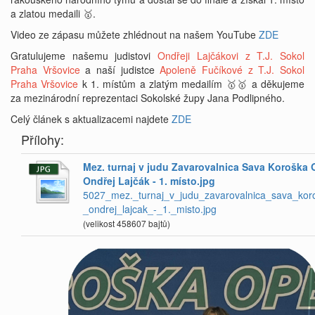
a zlatou medaili 🥇.
Video ze zápasu můžete zhlédnout na našem YouTube
ZDE
Gratulujeme našemu judistovi
Ondřeji Lajčákovi z T.J. Sokol
Praha Vršovice
a naší judistce
Apoleně Fučíkové z T.J. Sokol
Praha Vršovice
k 1. místům a zlatým medailím 🥇🥇 a děkujeme
za mezinárodní reprezentaci Sokolské župy Jana Podlipného.
Celý článek s aktualizacemi najdete
ZDE
Přílohy:
Mez. turnaj v judu Zavarovalnica Sava Koroška 
Ondřej Lajčák - 1. místo.jpg
5027_mez._turnaj_v_judu_zavarovalnica_sava_kor
_ondrej_lajcak_-_1._misto.jpg
(velikost 458607 bajtů)