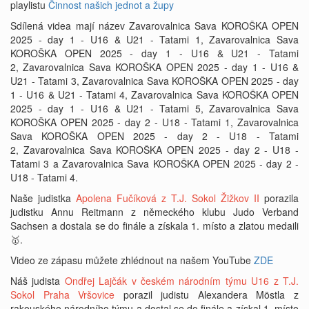
playlistu
Činnost našich jednot a župy
Sdílená videa mají název Zavarovalnica Sava KOROŠKA OPEN
2025 - day 1 - U16 & U21 - Tatami 1, Zavarovalnica Sava
KOROŠKA OPEN 2025 - day 1 - U16 & U21 - Tatami
2, Zavarovalnica Sava KOROŠKA OPEN 2025 - day 1 - U16 &
U21 - Tatami 3, Zavarovalnica Sava KOROŠKA OPEN 2025 - day
1 - U16 & U21 - Tatami 4, Zavarovalnica Sava KOROŠKA OPEN
2025 - day 1 - U16 & U21 - Tatami 5, Zavarovalnica Sava
KOROŠKA OPEN 2025 - day 2 - U18 - Tatami 1, Zavarovalnica
Sava KOROŠKA OPEN 2025 - day 2 - U18 - Tatami
2, Zavarovalnica Sava KOROŠKA OPEN 2025 - day 2 - U18 -
Tatami 3 a Zavarovalnica Sava KOROŠKA OPEN 2025 - day 2 -
U18 - Tatami 4.
Naše judistka
Apolena Fučíková z T.J. Sokol Žižkov II
porazila
judistku Annu Reitmann z německého klubu Judo Verband
Sachsen a dostala se do finále a získala 1. místo a zlatou medaili
🥇.
Video ze zápasu můžete zhlédnout na našem YouTube
ZDE
Náš judista
Ondřej Lajčák v českém národním týmu U16 z T.J.
Sokol Praha Vršovice
porazil judistu Alexandera Möstla z
rakouského národního týmu a dostal se do finále a získal 1. místo