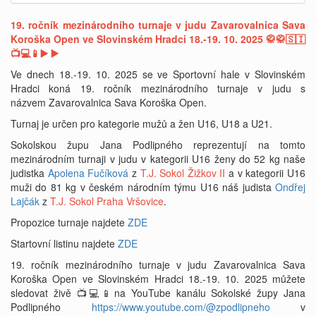
19. ročník mezinárodního turnaje v judu Zavarovalnica Sava
Koroška Open ve Slovinském Hradci 18.-19. 10. 2025 🥋🥋🇸🇮
📺💻📱
▶️
▶️
Ve dnech 18.-19. 10. 2025 se ve Sportovní hale v Slovinském
Hradci koná 19. ročník mezinárodního turnaje v judu s
názvem Zavarovalnica Sava Koroška Open.
Turnaj je určen pro kategorie mužů a žen U16, U18 a U21.
Sokolskou župu Jana Podlipného reprezentují na tomto
mezinárodním turnaji v judu v kategorii U16 ženy do 52 kg naše
judistka
Apolena Fučíková
z
T.J. Sokol Žižkov II
a v kategorii U16
muži do 81 kg v českém národním týmu U16 náš judista
Ondřej
Lajčák
z
T.J. Sokol Praha Vršovice
.
Propozice turnaje najdete
ZDE
Startovní listinu najdete
ZDE
19. ročník mezinárodního turnaje v judu Zavarovalnica Sava
Koroška Open ve Slovinském Hradci 18.-19. 10. 2025 můžete
sledovat živě 📺💻📱na YouTube kanálu Sokolské župy Jana
Podlipného
https://www.youtube.com/@zpodlipneho
v