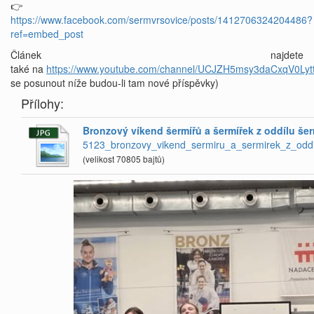
👉
https://www.facebook.com/sermvrsovice/posts/1412706324204486?
ref=embed_post
Článek najdete
také na
https://www.youtube.com/channel/UCJZH5msy3daCxqV0Lytt
se posunout níže budou-li tam nové příspěvky)
Přílohy:
Bronzový víkend šermířů a šermířek z oddílu šer
5123_bronzovy_vikend_sermiru_a_sermirek_z_oddil
(velikost 70805 bajtů)