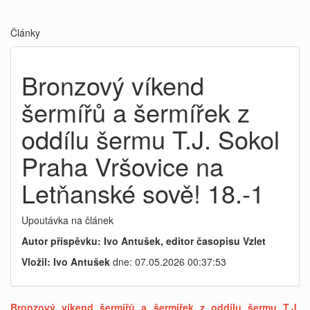
Články
Bronzový víkend
šermířů a šermířek z
oddílu šermu T.J. Sokol
Praha Vršovice na
Letňanské sově! 18.-1
Upoutávka na článek
Autor příspěvku: Ivo Antušek, editor časopisu Vzlet
Vložil: Ivo Antušek
dne: 07.05.2026 00:37:53
Bronzový víkend šermířů a šermířek z oddílu šermu T.J.