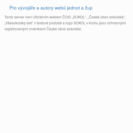
Pro vývojáře a autory webů jednot a žup
Tento server není oficiálním webem ČOS! „SOKOL“, „Česká obec sokolská“,
„Všesokolský slet“ v textové podobě a logo SOKOL v kruhu jsou ochrannými
registrovanými známkami České obce sokolské.