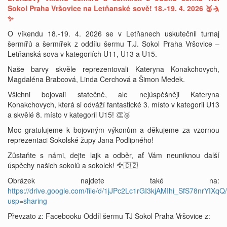
Sokol Praha Vršovice na Letňanské sově! 18.-19. 4. 2026 🥉🤺
✨
O víkendu 18.-19. 4. 2026 se v Letňanech uskutečnil turnaj
šermířů a šermířek z oddílu šermu T.J. Sokol Praha Vršovice –
Letňanská sova v kategoriích U11, U13 a U15.
Naše barvy skvěle reprezentovali Kateryna Konakchovych,
Magdaléna Brabcová, Linda Cerchová a Šimon Medek.
Všichni bojovali statečně, ale nejúspěšněji Kateryna
Konakchovych, která si odváží fantastické 3. místo v kategorii U13
a skvělé 8. místo v kategorii U15! 👏🥉
Moc gratulujeme k bojovným výkonům a děkujeme za vzornou
reprezentaci Sokolské župy Jana Podlipného!
Zůstaňte s námi, dejte lajk a odběr, ať Vám neuniknou další
úspěchy našich sokolů a sokolek! 🦅🇨🇿
Obrázek najdete také na:
https://drive.google.com/file/d/1jJPc2Lc1rGI3kjAMIhi_SfS78nrYIXqQ
usp=sharing
Převzato z: Facebooku Oddíl šermu TJ Sokol Praha Vršovice z: