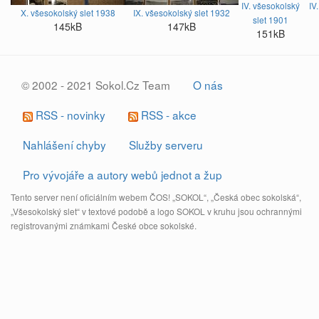
IV. všesokolský
IV
X. všesokolský slet 1938
IX. všesokolský slet 1932
slet 1901
145kB
147kB
151kB
© 2002 - 2021 Sokol.Cz Team
O nás
RSS - novinky
RSS - akce
Nahlášení chyby
Služby serveru
Pro vývojáře a autory webů jednot a žup
Tento server není oficiálním webem ČOS! „SOKOL“, „Česká obec sokolská“,
„Všesokolský slet“ v textové podobě a logo SOKOL v kruhu jsou ochrannými
registrovanými známkami České obce sokolské.