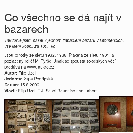
Co všechno se dá najít v
bazarech
Tak tohle jsem našel v jednom zapadlém bazaru v Litoměřicích,
vše jsem koupil za 100,- kč
Jsou to fotky ze sletu 1932, 1938, Plaketa ze sletu 1901, a
pozlacený reliéf M. Tyrše. Jinak se spousta sokolských věcí
prodává na www. aukro.cz
Autor:
Filip Uzel
Jednota:
župa Podřipská
Datum:
15.8.2006
Vložil:
Filip Uzel, T.J. Sokol Roudnice nad Labem