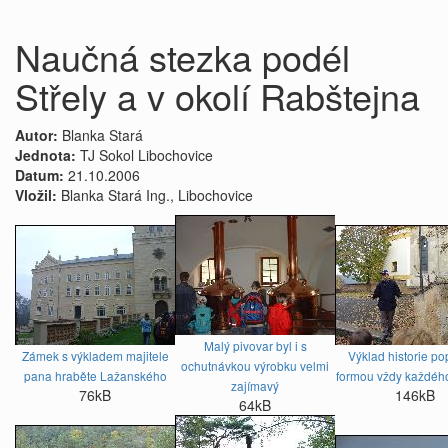
Naučná stezka podél
Střely a v okolí Rabštejna
Autor:
Blanka Stará
Jednota:
TJ Sokol Libochovice
Datum:
21.10.2006
Vložil:
Blanka Stará Ing., Libochovice
Malý pivovar byl i s
Zámek s výkladem majitele
Výklad historie po
ochutnávkou výrobku velmi
pana hraběte Lažanského
formou vždy každého
zajímavý
76kB
146kB
64kB