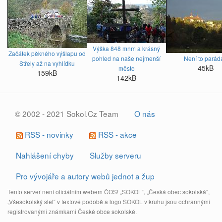
Výška 848 mnm a krásný
Začátek pěkného výšlapu od
pohled na naše nejmenší
Není to parád
Střely až na vyhlídku
45kB
město
159kB
142kB
© 2002 - 2021 Sokol.Cz Team
O nás
RSS - novinky
RSS - akce
Nahlášení chyby
Služby serveru
Pro vývojáře a autory webů jednot a žup
Tento server není oficiálním webem ČOS! „SOKOL“, „Česká obec sokolská“,
„Všesokolský slet“ v textové podobě a logo SOKOL v kruhu jsou ochrannými
registrovanými známkami České obce sokolské.