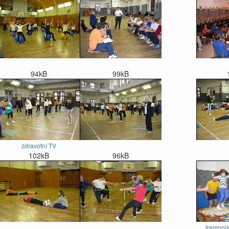
94kB
99kB
zdravotní TV
102kB
96kB
trampolí