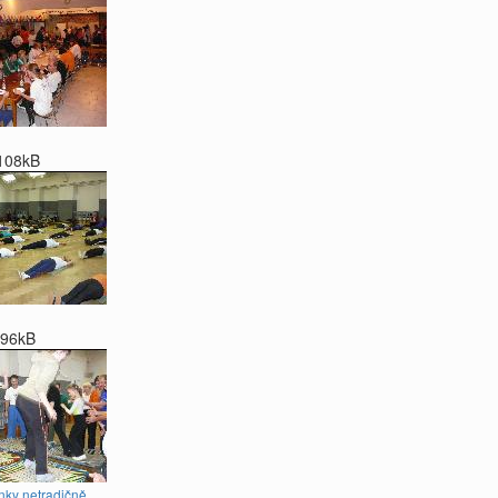
108kB
96kB
nky netradičně