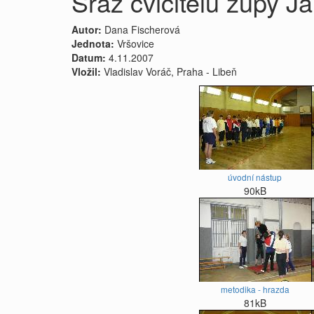
Sraz cvičitelů župy J
Autor:
Dana Fischerová
Jednota:
Vršovice
Datum:
4.11.2007
Vložil:
Vladislav Voráč, Praha - Libeň
úvodní nástup
90kB
metodika - hrazda
81kB