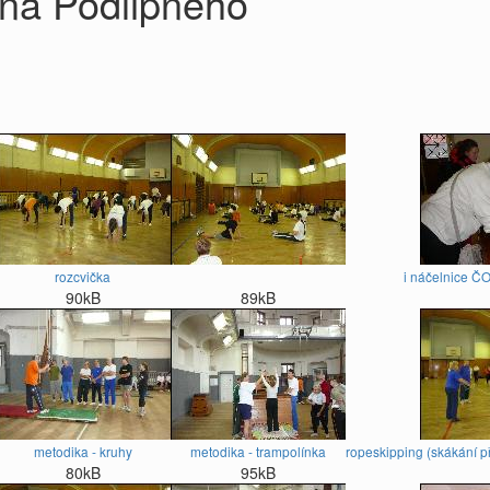
ana Podlipného
rozcvička
i náčelnice ČO
90kB
89kB
metodika - kruhy
metodika - trampolínka
ropeskipping (skákání př
80kB
95kB