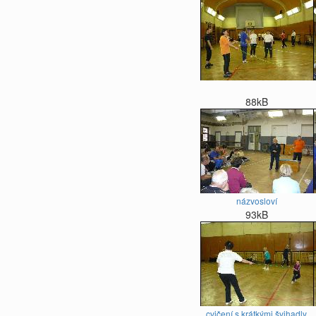
88kB
názvosloví
93kB
cvičení s krátkými švihadly