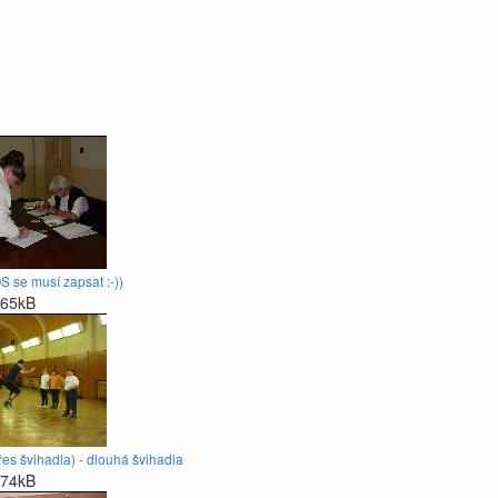
S se musí zapsat :-))
65kB
es švihadla) - dlouhá švihadla
74kB