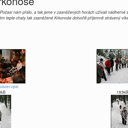
Krkonoše
. Počasí nám přálo, a tak jsme v zasněžených horách užívali nádherné 
m teple chaty tak zasněžené Krkonoše dotvořili příjemně strávený víke
obotní výlet
0kB
183kB