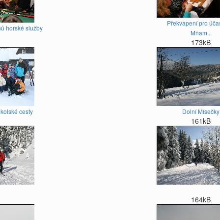
Překvapení pro účas
nů horské služby
Mňam...
173kB
okolské cesty
Dolní Mísečky
161kB
164kB