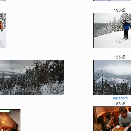
193kB
135kB
Harrachov
183kB