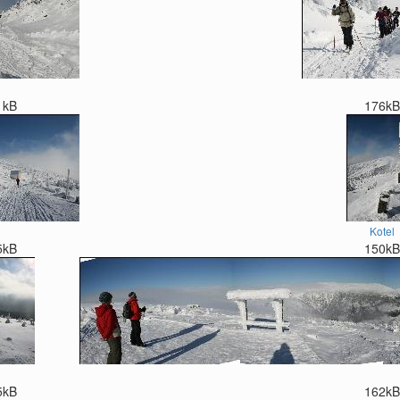
1kB
176kB
Kotel
5kB
150kB
5kB
162kB