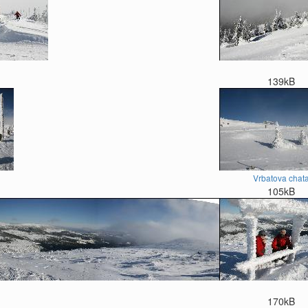
139kB
Vrbatova chat
105kB
170kB