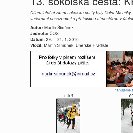
13. sokolská cesta: 
Cílem letošní zimní sokolské cesty byly Dolní Mísečky
večerními posezeními a přátelskou atmosférou v útulné
Autor:
Martin Šimůnek
Jednota:
ČOS
Datum:
29. -- 31. 1. 2010
Vložil:
Martin Šimůnek, Uherské Hradiště
Plánujeme s
11kB
16