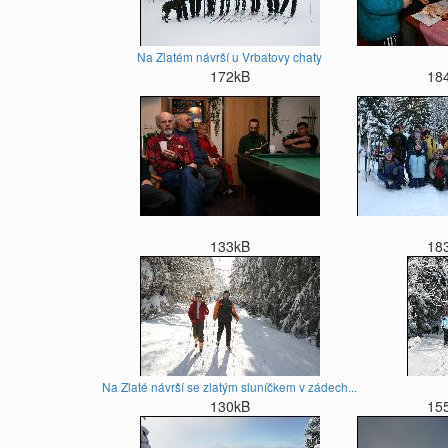
Na Zlatém návrší u Vrbatovy chaty
172kB
18
133kB
18
Na Zlaté návrší se zlatým sluníčkem v zádech...
130kB
15