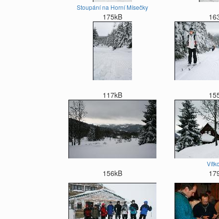
Stoupání na Horní Mísečky
175kB
16
117kB
15
Vítk
156kB
17