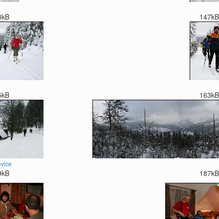
3kB
147kB
5kB
163kB
ovice
9kB
187kB