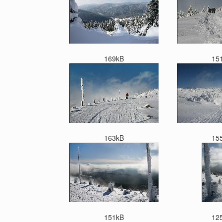
169kB
15
163kB
15
151kB
12