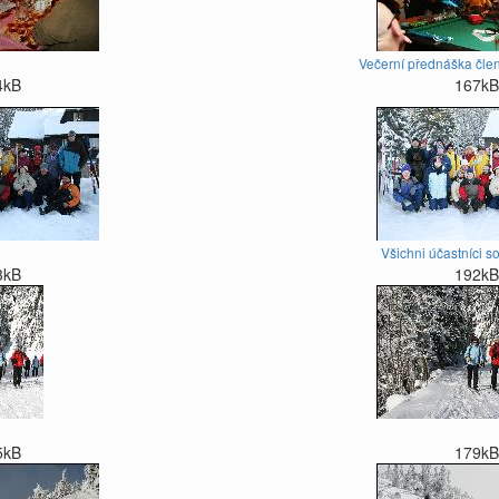
Večerní přednáška čle
4kB
167kB
Všichni účastníci s
3kB
192kB
5kB
179kB