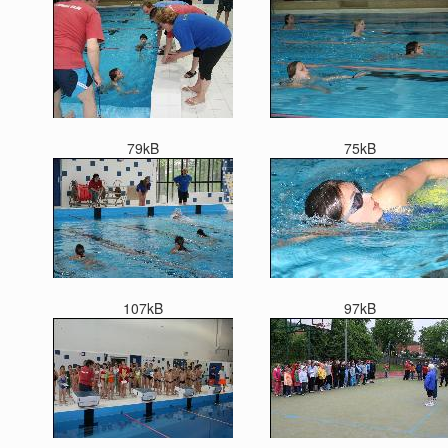
79kB
75kB
107kB
97kB