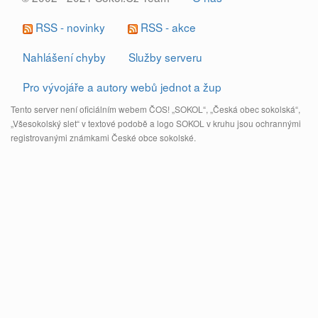
RSS - novinky
RSS - akce
Nahlášení chyby
Služby serveru
Pro vývojáře a autory webů jednot a žup
Tento server není oficiálním webem ČOS! „SOKOL“, „Česká obec sokolská“,
„Všesokolský slet“ v textové podobě a logo SOKOL v kruhu jsou ochrannými
registrovanými známkami České obce sokolské.