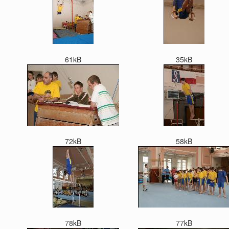
61kB
35kB
72kB
58kB
78kB
77kB