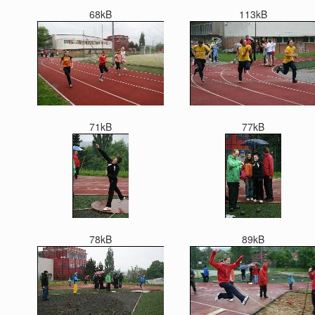
68kB
113kB
71kB
77kB
78kB
89kB