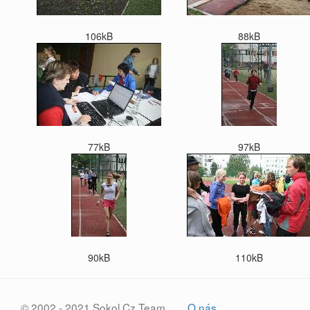
106kB
88kB
77kB
97kB
90kB
110kB
© 2002 - 2021 Sokol.Cz Team
O nás